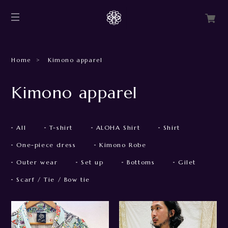
Home
Kimono apparel
Kimono apparel
All
T-shirt
ALOHA Shirt
Shirt
One-piece dress
Kimono Robe
Outer wear
Set up
Bottoms
Gilet
Scarf / Tie / Bow tie