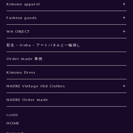
Kimono apparel
Fashion goods
WA OBJECT
彩生 - Iroha - アートパネルと一輪挿し
Order made 事例
Kimono Dress
NADRE Vintage Old Clothes
NADRE Order made
GUIDE
HOME