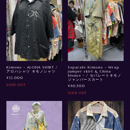
Kimono - ALOHA SHIRT /
Separate Kimono - Wrap
アロハシャツ キモノシャツ
jumper skirt & China
blouse - / セパレートキモノ
¥33,000
ジャンパースカート
SOLD OUT
¥60,500
SOLD OUT