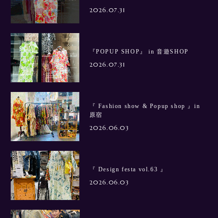
2026.07.31
『POPUP SHOP』 in 音遊SHOP
2026.07.31
『 Fashion show & Popup shop 』in
原宿
2026.06.03
『 Design festa vol.63 』
2026.06.03