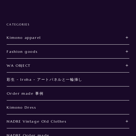
CATEGORIES
Kimono apparel
Fashion goods
WA OBJECT
彩生 - Iroha - アートパネルと一輪挿し
Order made 事例
Kimono Dress
NADRE Vintage Old Clothes
NADRE Order made