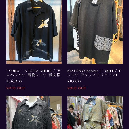
TSURU - ALOHA SHIRT / ア
KIMONO fabric T-shirt / T
ロハシャツ 着物シャツ 鶴文様
シャツ アシンメトリー / XL
¥36,300
¥8,030
SOLD OUT
SOLD OUT