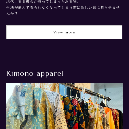
を感じさせる、魅惑の和布から生まれる「WA-FUKU」。 伝統文
現
せ
化である着物に、新しいカルチャーを吹き込み日本から世界へ。
生
羽織るだけで日本の風情を感じられる唯一無二の一点ものを制作
ん
しております。
View more
Kimono apparel