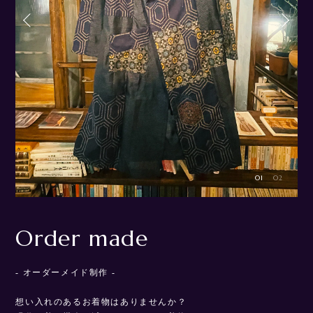
01
02
Kimono apparel
O
- 販売ページ -
-
『Kimono apparel（キモノアパレルブランド）』 四季の彩りや雅
想