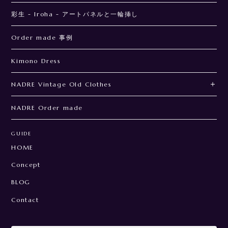
彩生 - Iroha - アートパネルと一輪挿し
Order made 事例
Kimono Dress
NADRE Vintage Old Clothes
NADRE Order made
GUIDE
HOME
Concept
BLOG
Contact