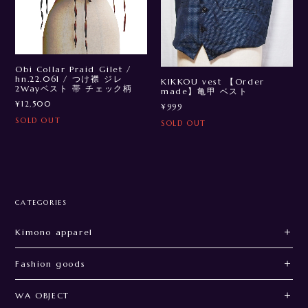
Obi Collar Praid Gilet /
hn.22.061 / つけ襟 ジレ
KIKKOU vest 【Order
2Wayベスト 帯 チェック柄
made】亀甲 ベスト
¥12,500
¥999
SOLD OUT
SOLD OUT
CATEGORIES
Kimono apparel
Fashion goods
WA OBJECT