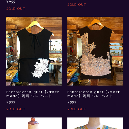
¥999
SOLD OUT
SOLD OUT
Enbroidered gilet【Order
Enbroidered gilet【Order
made】刺繡 ジレ ベスト
made】刺繡 ジレ ベスト
¥999
¥999
SOLD OUT
SOLD OUT