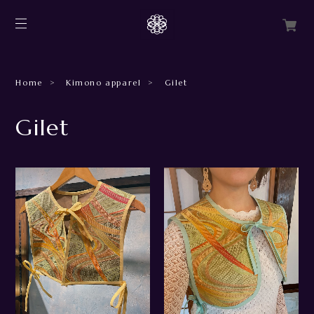
Home
Kimono apparel
Gilet
Gilet