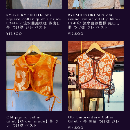
RYUSUIKYOKUSEN obi
RYUSUIKYOKUSEN obi
square collar gilet / hk.w-
round collar gilet / hk.w-
t.2414 / 流水曲線模様 織出し
t.2416/ 流水曲線模様 織出し
帯 つけ襟 ジレ ベスト
帯 つけ襟 ジレ ベスト
¥12,800
¥12,800
Obi Embroidery Collar
OBI piping collar
Gilet / 帯 刺繍 つけ襟 ジレ
gilet【Order made】帯 ジ
レ つけ襟 ベスト
¥14,800