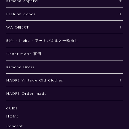
Kimono apparel
Fashion goods
WA OBJECT
彩生 - Iroha - アートパネルと一輪挿し
Order made 事例
Kimono Dress
NADRE Vintage Old Clothes
NADRE Order made
GUIDE
HOME
Concept