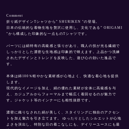
Comment
折り紙デザインTシャツから” SHURIKEN "の登場。
日本の伝統的な着物生地を贅沢に使用し、文化である” ORIGAMI
"から構成した印象的な一点ものTシャツです。
パーツには絹特有の高級感と張りがあり、職人の技が光る繊細で
しっかりとした濃密な生地感は印象的で映えます。上品かつ洗練
されたデザインとトレンドを反映した、遊び心の効いた逸品で
す。
本体は綿100％軽やかな素材感が心地よく、快適な着心地を提供
します。
現代的なイメージを加え、絹の優れた素材が全体に高級感を与
え、カジュアルからフォーマルまで幅広く着回せるのが魅力で
す。ジャケット等のインナーにも相性抜群です。
濃密に織りなされた絹が美しく、スタイリングに独自のアクセン
トを加え魅力を引き立てます。 ゆったりとしたシルエットが心地
よさを演出し、特別な日の着こなしにも、デイリーユースにも最