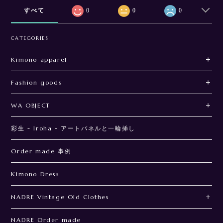
すべて
0
0
0
CATEGORIES
Kimono apparel
Fashion goods
WA OBJECT
彩生 - Iroha - アートパネルと一輪挿し
Order made 事例
Kimono Dress
NADRE Vintage Old Clothes
NADRE Order made