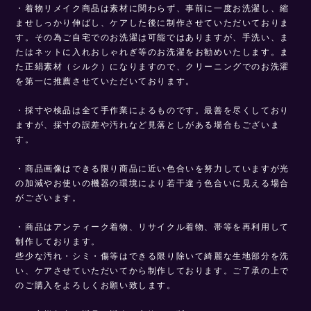
・着物リメイク商品は素材に関わらず、事前に一度お洗濯し、縮
ませしっかり伸ばし、ケアした後に制作させていただいておりま
す。その為ご自宅でのお洗濯は可能ではありますが、手洗い、ま
たはネットに入れおしゃれぎ等のお洗濯をお勧めいたします。ま
た正絹素材（シルク）になりますので、クリーニングでのお洗濯
を第一に推薦させていただいております。
・採寸や検品は全て手作業によるものです。最善を尽くしており
ますが、採寸の誤差や汚れなど見落としがある場合もございま
す。
・商品画像はできる限り商品に近い色合いを努力していますが光
の加減やお使いの機器の環境により若干違う色合いに見える場合
がございます。
・商品はアンティーク着物、リサイクル着物、帯等を再利用して
制作しております。
些少な汚れ・シミ・傷等はできる限り除いて綺麗な生地部分を洗
い、ケアさせていただいてから制作しております。ご了承の上で
のご購入をよろしくお願い致します。