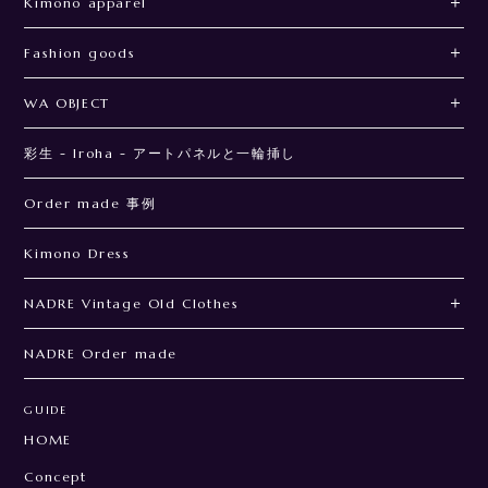
Kimono apparel
Fashion goods
WA OBJECT
彩生 - Iroha - アートパネルと一輪挿し
Order made 事例
Kimono Dress
NADRE Vintage Old Clothes
NADRE Order made
GUIDE
HOME
Concept