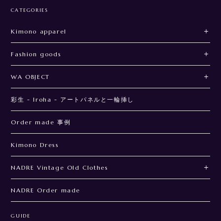
CATEGORIES
Kimono apparel
Fashion goods
WA OBJECT
彩生 - Iroha - アートパネルと一輪挿し
Order made 事例
Kimono Dress
NADRE Vintage Old Clothes
NADRE Order made
GUIDE