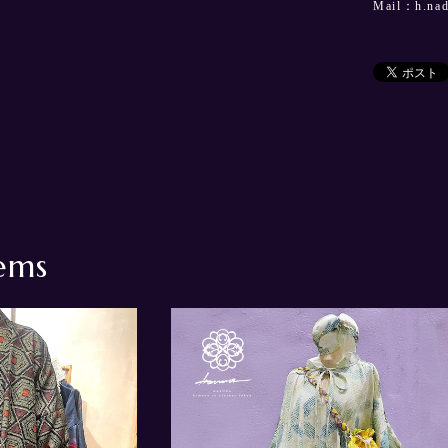
Mail：
h.na
ems