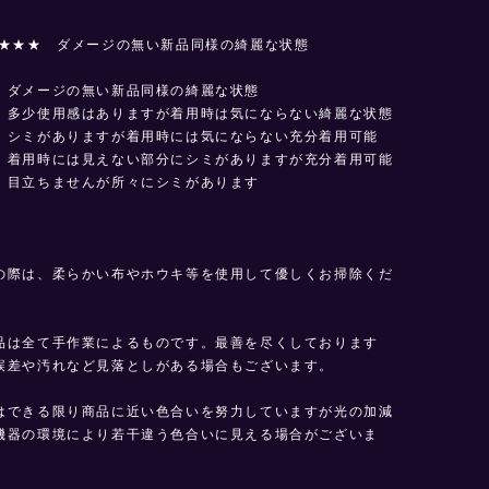
★★★ ダメージの無い新品同様の綺麗な状態
 ダメージの無い新品同様の綺麗な状態
多少使用感はありますが着用時は気にならない綺麗な状態
ミがありますが着用時には気にならない充分着用可能
用時には見えない部分にシミがありますが充分着用可能
ちませんが所々にシミがあります
の際は、柔らかい布やホウキ等を使用して優しくお掃除くだ
品は全て手作業によるものです。最善を尽くしております
誤差や汚れなど見落としがある場合もございます。
はできる限り商品に近い色合いを努力していますが光の加減
機器の環境により若干違う色合いに見える場合がございま