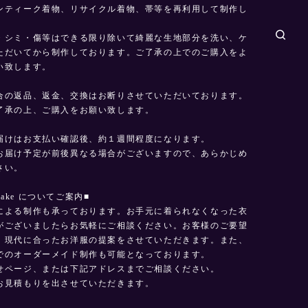
ンティーク着物、リサイクル着物、帯等を再利用して制作し
。
・シミ・傷等はできる限り除いて綺麗な生地部分を洗い、ケ
ただいてから制作しております。ご了承の上でのご購入をよ
い致します。
合の返品、返金、交換はお断りさせていただいております。
了承の上、ご購入をお願い致します。
届けはお支払い確認後、約１週間程度になります。
お届け予定が前後異なる場合がございますので、あらかじめ
さい。
emake についてご案内■
による制作も承っております。お手元に着られなくなった衣
がございましたらお気軽にご相談ください。お客様のご要望
、現代に合ったお洋服の提案をさせていただきます。また、
でのオーダーメイド制作も可能となっております。
せページ、または下記アドレスまでご相談ください。
お見積もりを出させていただきます。