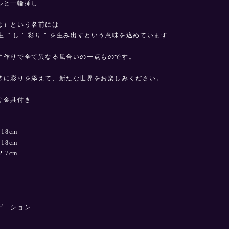
ルと一輪挿し
は）という名前には
再生 ” し " 彩り " を生み出すという意味を込めています
手作りで全て異なる風合いの一点ものです。
常に彩りを添えて、新たな世界をお楽しみください。
け金具付き
8cm
8cm
7cm
デ―ション