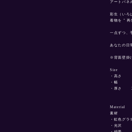
アートパネ
彩生（いろ
着物を " 
一点ずつ、
あなたの日
※背面壁掛
Size
・高さ 1
・幅 1
・厚さ 2.
Material
素材
・虹色グラ
・光沢
・絹帯