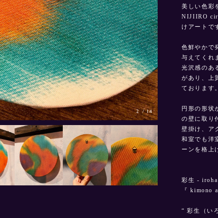
美しい色彩
NIJIIRO 
けアートで
色鮮やかで
与えてくれ
光沢感のあ
があり、上
ております
円形の形状
3
/
14
の壁に取り
壁掛け、ア
和室でも洋
ーンを格上
彩生 - iroha
『 kimono a
“ 彩生（い