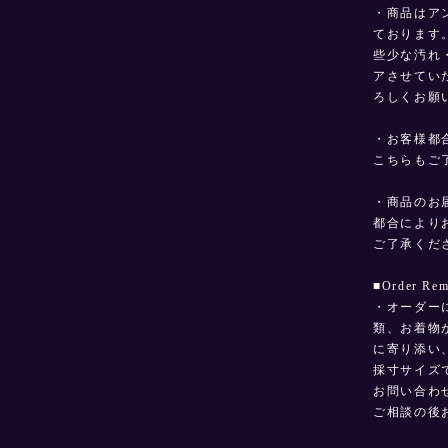
・商品はア
ております
些少な汚れ
アさせてい
ろしくお願
・お客様都
こちらもご
・商品のお
都合により
ご了承くだ
■Order R
・オーダー
類、お着物
に寄り添い
採寸サイズ
お問い合わ
ご相談の後