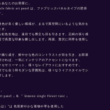
をあなたのお部屋に。
circle fabric art panel は、ファブリックパネルタイプの壁掛
す。
発色が良く優しい模様が、まるで異空間にいるような気分を
ます。
る虹色生地は、遠目でも際立ち目を引きます。正絹の張り感
質で高貴な印象を醸し出します。両面、贅沢に同帯を使用し
。
が織り成す、鮮やかな色のコントラストが目を引き、お部屋
付ければ、一気にインテリアのアクセントになります。
クセサリーマット、様々なレイアウトにおすすめです。
室でも合う和モダンな雰囲気は、様々なライフスタイルでシ
げします。
 -
rt panel 』& 『 kimono single flower vase 』
ろは）"は 色彩鮮やかな着物や帯を使用した