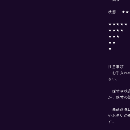
状態 ★★
★★★★★
★★★★ 
★★★ シ
★★ 着
★ 目立
注意事項
・お手入れ
さい。
・採寸や検
が、採寸の
・商品画像
やお使いの
す。