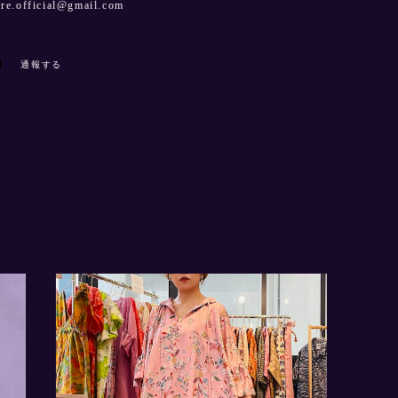
dre.official@gmail.com
通報する