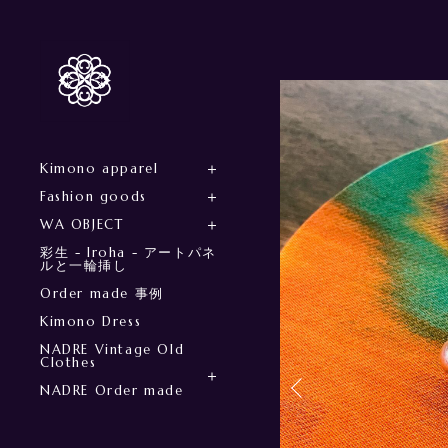
Kimono apparel
Fashion goods
WA OBJECT
彩生 - Iroha - アートパネ
ルと一輪挿し
Order made 事例
Kimono Dress
NADRE Vintage Old
Clothes
NADRE Order made