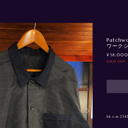
Patchw
ワーク
¥38,00
SOLD OUT
hk.s-m.234