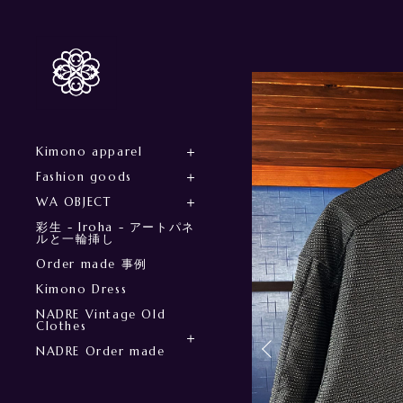
Kimono apparel
Fashion goods
WA OBJECT
彩生 - Iroha - アートパネ
ルと一輪挿し
Order made 事例
Kimono Dress
NADRE Vintage Old
Clothes
NADRE Order made