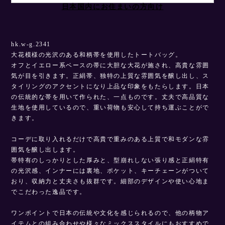
日本国内にお住まいの方向け
hk.w-g.2341
大花模様の光沢のある和柄帯を使用したトートバッグ。
オフとイエロー系ベースの帯に大胆な大花が施され、高貴な雰囲
気が目を引きます。正絹帯、独特の上質な雰囲気を醸し出し、ス
タイリングのアクセントになり上品な印象をもたらします。日本
の伝統的な帯を用いて作られた、一点ものです。丈夫で高品質な
生地を使用しているので、重い荷物も安心して持ち運ぶことがで
きます。
コーデに取り入れるだけで高貴で重みのある上質で和モダンな雰
囲気を醸し出します。
帯特有のしっかりとした厚みと、型崩れしない張り感と正絹特有
の光沢感、インナーには裏地、ポケット、キーチェーンがついて
おり、収納力と丈夫さも抜群です。細部のデザインや使い心地ま
でこだわった逸品です。
ワンポイントで日本の伝統や文化を感じられるので、他の柄物ア
イテムとの組み合わせや様々なミックススタイルにもおすすめで