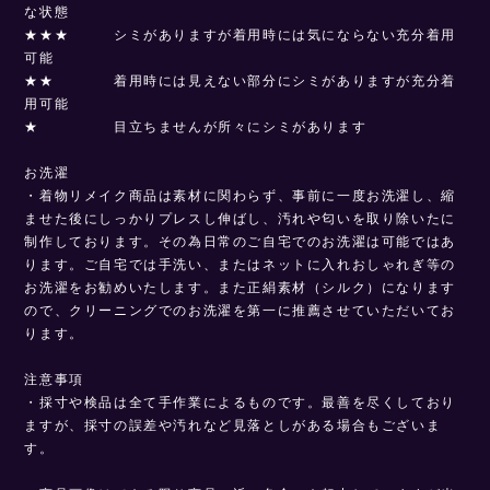
な状態
★★★ シミがありますが着用時には気にならない充分着用
可能
★★ 着用時には見えない部分にシミがありますが充分着
用可能
★ 目立ちませんが所々にシミがあります
お洗濯
・着物リメイク商品は素材に関わらず、事前に一度お洗濯し、縮
ませた後にしっかりプレスし伸ばし、汚れや匂いを取り除いたに
制作しております。その為日常のご自宅でのお洗濯は可能ではあ
ります。ご自宅では手洗い、またはネットに入れおしゃれぎ等の
お洗濯をお勧めいたします。また正絹素材（シルク）になります
ので、クリーニングでのお洗濯を第一に推薦させていただいてお
ります。
注意事項
・採寸や検品は全て手作業によるものです。最善を尽くしており
ますが、採寸の誤差や汚れなど見落としがある場合もございま
す。