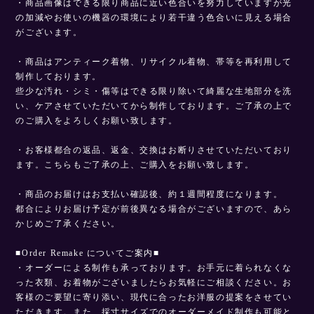
・商品画像はできる限り商品に近い色合いを努力していますが光
の加減やお使いの機器の環境により若干違う色合いに見える場合
がございます。
・商品はアンティーク着物、リサイクル着物、帯等を再利用して
制作しております。
些少な汚れ・シミ・傷等はできる限り除いて綺麗な生地部分を洗
い、ケアさせていただいてから制作しております。ご了承の上で
のご購入をよろしくお願い致します。
・お客様都合の返品、返金、交換はお断りさせていただいており
ます。こちらもご了承の上、ご購入をお願い致します。
・商品のお届けはお支払い確認後、約１週間程度になります。
都合によりお届け予定が前後異なる場合がございますので、あら
かじめご了承ください。
■Order Remake についてご案内■
・オーダーによる制作も承っております。お手元に着られなくな
った衣類、お着物がございましたらお気軽にご相談ください。お
客様のご要望に寄り添い、現代に合ったお洋服の提案をさせてい
ただきます。また、採寸サイズでのオーダーメイド制作も可能と