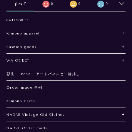
すべて
0
0
0
CATEGORIES
Kimono apparel
Fashion goods
WA OBJECT
彩生 - Iroha - アートパネルと一輪挿し
Order made 事例
Kimono Dress
NADRE Vintage Old Clothes
NADRE Order made