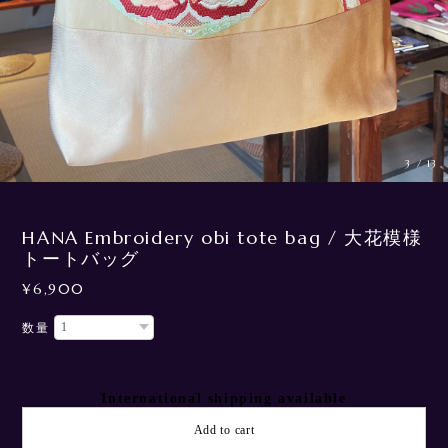
3
/
13
HANA Embroidery obi tote bag / 大花模様
トートバッグ
¥6,900
数量
International shipping available
Add to cart