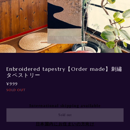
1
/
1
Enbroidered tapestry【Order made】刺繡
タペストリー
¥999
SOLD OUT
International shipping available
Sold out
日本国内にお住まいの方向け