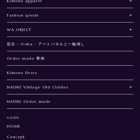
Kimono apparel
Fashion goods
WA OBJECT
彩生 - Iroha - アートパネルと一輪挿し
Order made 事例
Kimono Dress
NADRE Vintage Old Clothes
NADRE Order made
GUIDE
HOME
Concept