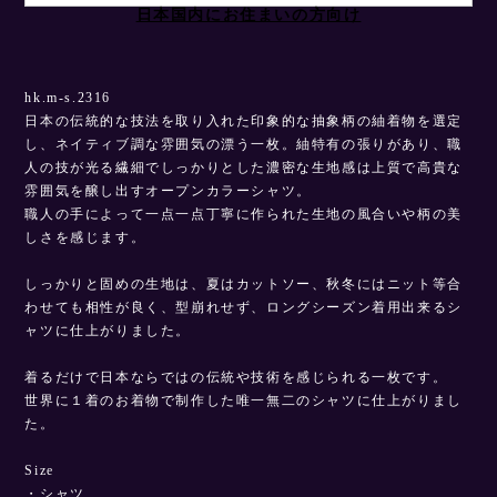
日本国内にお住まいの方向け
hk.m-s.2316
日本の伝統的な技法を取り入れた印象的な抽象柄の紬着物を選定
し、ネイティブ調な雰囲気の漂う一枚。紬特有の張りがあり、職
人の技が光る繊細でしっかりとした濃密な生地感は上質で高貴な
雰囲気を醸し出すオープンカラーシャツ。
職人の手によって一点一点丁寧に作られた生地の風合いや柄の美
しさを感じます。
しっかりと固めの生地は、夏はカットソー、秋冬にはニット等合
わせても相性が良く、型崩れせず、ロングシーズン着用出来るシ
ャツに仕上がりました。
着るだけで日本ならではの伝統や技術を感じられる一枚です。
世界に１着のお着物で制作した唯一無二のシャツに仕上がりまし
た。
Size
・シャツ