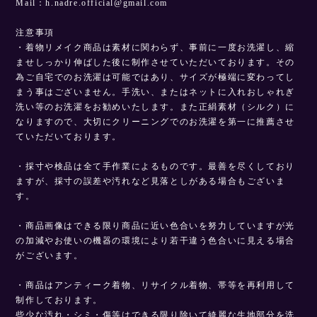
Mail：
h.nadre.official@gmail.com
注意事項
・着物リメイク商品は素材に関わらず、事前に一度お洗濯し、縮
ませしっかり伸ばした後に制作させていただいております。その
為ご自宅でのお洗濯は可能ではあり、サイズが極端に変わってし
まう事はございません。手洗い、またはネットに入れおしゃれぎ
洗い等のお洗濯をお勧めいたします。また正絹素材（シルク）に
なりますので、大切にクリーニングでのお洗濯を第一に推薦させ
ていただいております。
・採寸や検品は全て手作業によるものです。最善を尽くしており
ますが、採寸の誤差や汚れなど見落としがある場合もございま
す。
・商品画像はできる限り商品に近い色合いを努力していますが光
の加減やお使いの機器の環境により若干違う色合いに見える場合
がございます。
・商品はアンティーク着物、リサイクル着物、帯等を再利用して
制作しております。
些少な汚れ・シミ・傷等はできる限り除いて綺麗な生地部分を洗