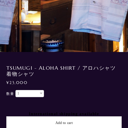
3
/
15
TSUMUGI - ALOHA SHIRT / アロハシャツ
着物シャツ
¥23,000
数量
International shipping available
Add to cart