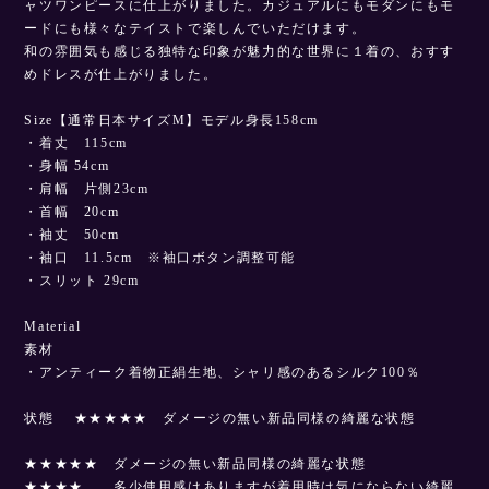
ャツワンピースに仕上がりました。カジュアルにもモダンにもモ
ードにも様々なテイストで楽しんでいただけます。
和の雰囲気も感じる独特な印象が魅力的な世界に１着の、おすす
めドレスが仕上がりました。
Size【通常日本サイズM】モデル身長158cm
・着丈 115cm
・身幅 54cm
・肩幅 片側23cm
・首幅 20cm
・袖丈 50cm
・袖口 11.5cm ※袖口ボタン調整可能
・スリット 29cm
Material
素材
・アンティーク着物正絹生地、シャリ感のあるシルク100％
状態 ★★★★★ ダメージの無い新品同様の綺麗な状態
★★★★★ ダメージの無い新品同様の綺麗な状態
★★★★ 多少使用感はありますが着用時は気にならない綺麗