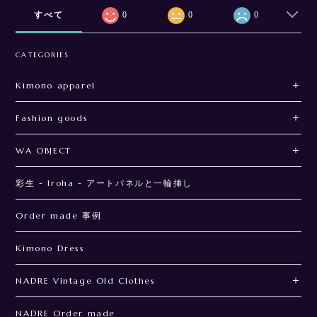
すべて
0
0
0
CATEGORIES
Kimono apparel
Fashion goods
WA OBJECT
彩生 - Iroha - アートパネルと一輪挿し
Order made 事例
Kimono Dress
NADRE Vintage Old Clothes
NADRE Order made