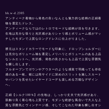
hk.w-d.2305
アンティーク着物から発色の良いなんとも魅力的な総柄の正絹着
物を選定たドレス。
アンティークならではのレトロでモードな総柄が目を引きます。
生地は充分な張りと光沢感がありシャリ感とボリューム感がマッ
チしたモダンで上質なロングドレスに仕上がりました。
襟元はスタンドカラーでモードな印象に、ドロップショルダーに
は充分なボリューム袖を選定しメリハリとボリュームのある上品
なシルエットへ。光沢感、発色の良さからも上品で上質な雰囲気
を醸し出します。
フルオープンでガウンやアウターのような感覚で羽織っても存在
感のある一枚。裾には両サイドに深めのスリットを施しスカート
やパンツを見せたレイヤードコーデも楽しめる万能なデザイン
へ。
正絹【シルク100％】の生地は、しっかり丈夫で光沢感があり、
肌触り良く着心地も上質です。モダンな絶妙な風合いで大人な上
質な雰囲気とヴィンテージ感、そしてこなれた印象を醸し出すシ