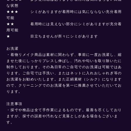
な状態
★★★ シミがありますが着用時には気にならない充分着用
可能
★★ 着用時には見えない部分にシミがありますが充分着
用可能
★ 目立ちませんが所々にシミがあります
お洗濯
・着物リメイク商品は素材に関わらず、事前に一度お洗濯し、縮
ませた後にしっかりプレスし伸ばし、汚れや匂いを取り除いたに
制作しております。その為日常のご自宅でのお洗濯は可能ではあ
ります。ご自宅では手洗い、またはネットに入れおしゃれぎ等の
お洗濯をお勧めいたします。また正絹素材（シルク）になります
ので、クリーニングでのお洗濯を第一に推薦させていただいてお
ります。
注意事項
・採寸や検品は全て手作業によるものです。最善を尽くしており
ますが、採寸の誤差や汚れなど見落としがある場合もございま
す。