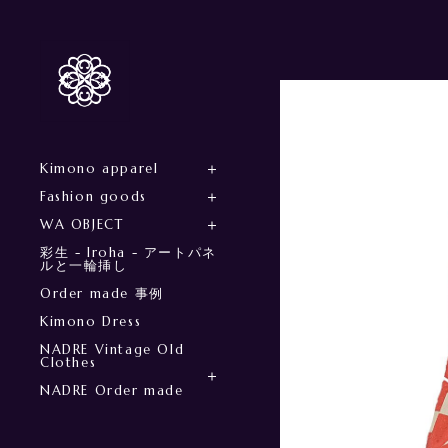
Kimono apparel
Fashion goods
WA OBJECT
彩生 - Iroha - アートパネ
ルと一輪挿し
Order made 事例
Kimono Dress
NADRE Vintage Old
Clothes
NADRE Order made