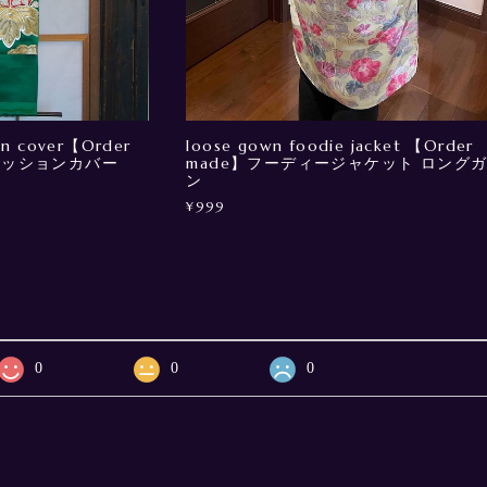
ion cover【Order
loose gown foodie jacket 【Order
クッションカバー
made】フーディージャケット ロング
ン
¥999
0
0
0