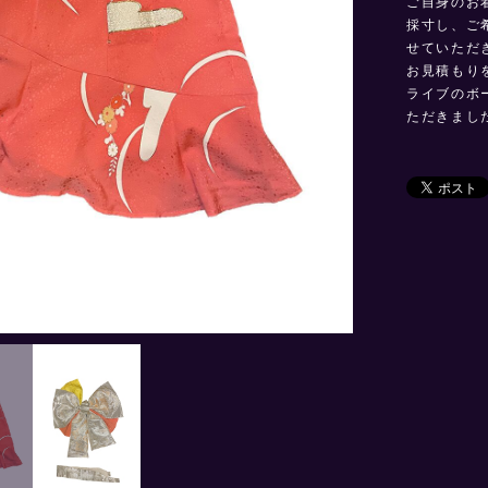
ご自身のお
採寸し、ご
せていただ
お見積もり
ライブのボ
ただきまし
2
/
3