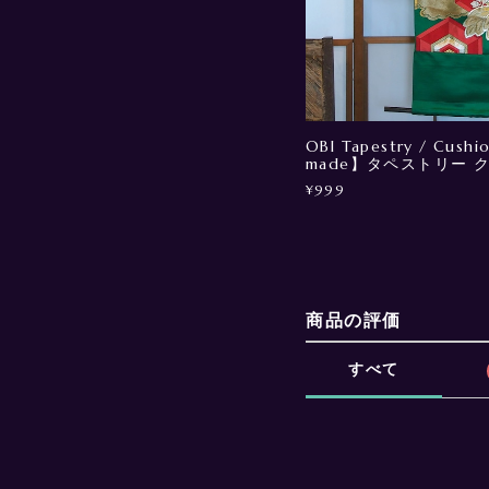
OBI Tapestry / Cush
made】タペストリー 
¥999
商品の評価
すべて