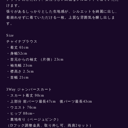
けます。
張りがあるしっかりとした生地感が、シルエットを綺麗に出し、
着崩れせずに着ていただける一枚。上質な雰囲気を醸し出しま
す。
Size
チャイナブラウス
・着丈 61cm
・身幅52cm
・首元からの袖丈 （片側）23cm
・袖先幅 23cm
・襟高さ 2.5cm
・首幅 21cm
3Way ジャンバースカート
・スカート着丈 90cm
・上部分 前パーツ最長47cm 後パーツ最長43cm
・ウエスト 76cm
・ヒップ 88cm~
・裏地有り（ベージュピンク）
（Dフック調整金具、取り外し可、両肩2セット）