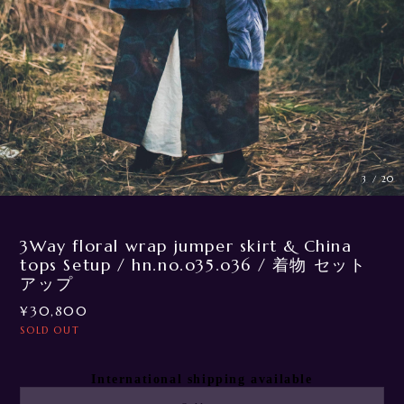
3
/
20
3Way floral wrap jumper skirt & China
tops Setup / hn.no.o35.o36 / 着物 セット
アップ
¥30,800
SOLD OUT
International shipping available