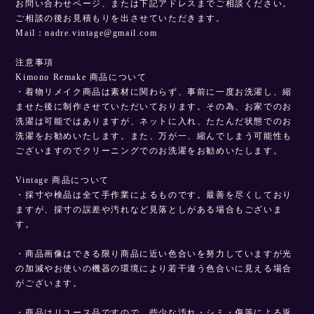
お問い合わせページ、または下記アドレスまでご相談ください。
ご相談の後お見積もりを出させていただきます。
Mail：
nadre.vintage@gmail.com
注意事項
Kimono Remake 商品について
・着物リメイク商品は素材に関わらず、事前に一度お洗濯し、縮
ませた後に制作させていただいております。その為、お家でのお
洗濯は可能ではありますが、ネットに入れ、たたんだ状態でのお
洗濯をお勧めいたします。また、万が一、縮んでしまう可能性も
ございますのでクリーニングでのお洗濯をお勧めいたします。
Vintage 商品について
・採寸や検品は全て手作業によるものです。最善を尽くしており
ますが、採寸の誤差や汚れなど見落としがある場合もございま
す。
・商品画像はできる限り商品に近い色合いを努力していますが光
の加減やお使いの機器の環境により若干違う色合いに見える場合
がございます。
・商品はリユース品ですので、些少な汚れ・シミ・傷等による返