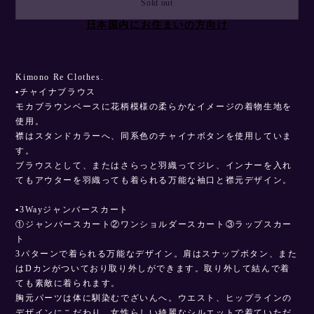
Sold out
日本国内にお住まいの方向け
Kimono Re Clothes.
▪︎チャイナブラウス
モカブラウンベースに花柄模様の柔らかなイメージの着物生地を
使用。
襟はスタンドカラーへ、同系色のチャイナボタンを使用していま
す。
ブラウスとして、またはさらっと羽織ってジレ、インナーを入れ
てもアウターを羽織っても着られる万能な袖口と襟元デザイン。
▪︎3Wayジャンバースカート
①ジャンバースカート②ワンショルダースカート③ラップスカー
ト
3パターンで着られる万能なデザイン。肩はスナップボタン、また
はDカンがついており取り外しができます。取り外して結んで着
ても素敵に着られます。
胸元パーツは体に馴染むでざいんへ。ウエスト、ヒップラインの
デザインにこだわり、女性らしい綺麗なシルエットで着ていただ