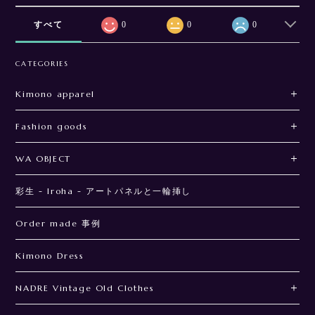
すべて
0
0
0
CATEGORIES
Kimono apparel
Fashion goods
WA OBJECT
彩生 - Iroha - アートパネルと一輪挿し
Order made 事例
Kimono Dress
NADRE Vintage Old Clothes