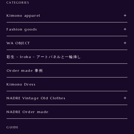
すべて
0
0
0
CATEGORIES
Kimono apparel
Fashion goods
WA OBJECT
彩生 - Iroha - アートパネルと一輪挿し
Order made 事例
Kimono Dress
NADRE Vintage Old Clothes