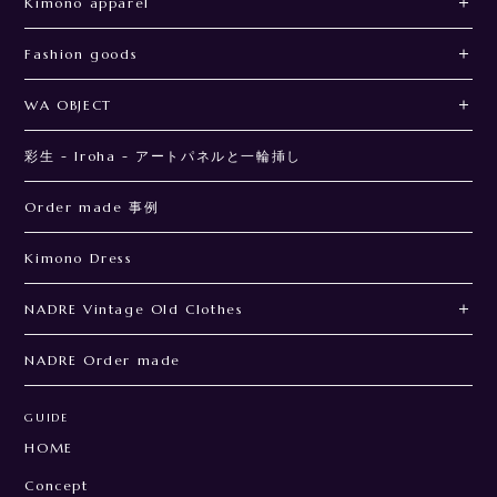
Kimono apparel
Fashion goods
WA OBJECT
彩生 - Iroha - アートパネルと一輪挿し
Order made 事例
Kimono Dress
NADRE Vintage Old Clothes
NADRE Order made
GUIDE
HOME
Concept