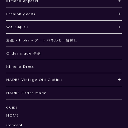
Kimono apparel
Fashion goods
WA OBJECT
彩生 - Iroha - アートパネルと一輪挿し
Order made 事例
Kimono Dress
NADRE Vintage Old Clothes
NADRE Order made
GUIDE
HOME
Concept