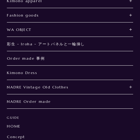
Kimono apparel
Fashion goods
WA OBJECT
彩生 - Iroha - アートパネルと一輪挿し
Order made 事例
Kimono Dress
NADRE Vintage Old Clothes
NADRE Order made
GUIDE
HOME
Concept