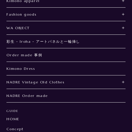
Kimono apparel
Fashion goods
WA OBJECT
彩生 - Iroha - アートパネルと一輪挿し
Order made 事例
Kimono Dress
NADRE Vintage Old Clothes
NADRE Order made
GUIDE
HOME
Concept