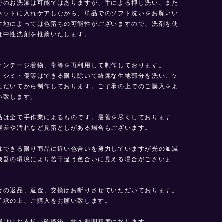
でのお洗濯は可能ではありますが、手による押し洗い、また
ネットに入れケアしながら、単品でのソフト洗いをお願いい
生地によっては色落ちの可能性がございますので、洗剤を使
は中性洗剤を推薦いたします。
】
ィンテージ着物、帯等を再利用して制作しております。
・シミ・傷等はできる限り除いて綺麗な生地部分を洗い、ケ
ただいてから制作しております。ご了承の上でのご購入をよ
い致します。
品は全て手作業によるものです。最善を尽くしております
誤差や汚れなど見落としがある場合もございます。
はできる限り商品に近い色合いを努力していますが光の加減
機器の環境により若干違う色合いに見える場合がございま
合の返品、返金、交換はお断りさせていただいております。
了承の上、ご購入をお願い致します。
届けはお支払い確認後、約１週間程度になります。