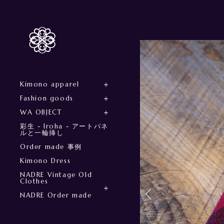
Kimono apparel
Fashion goods
WA OBJECT
彩生 - Iroha - アートパネ
ルと一輪挿し
Order made 事例
Kimono Dress
NADRE Vintage Old
Clothes
NADRE Order made