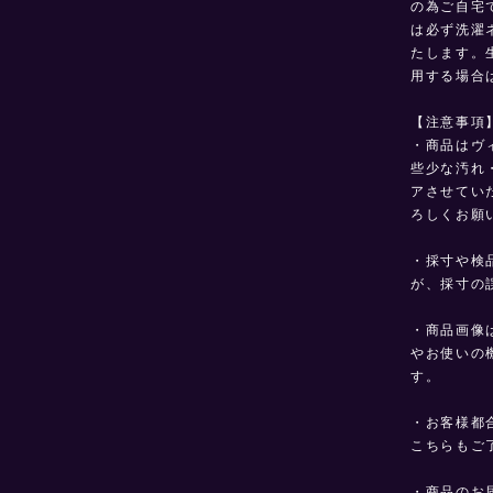
の為ご自宅
は必ず洗濯
たします。
用する場合
【注意事項
・商品はヴ
些少な汚れ
アさせてい
ろしくお願
・採寸や検
が、採寸の
・商品画像
やお使いの
す。
・お客様都
こちらもご
・商品のお