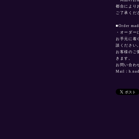
都合により
ご了承くだ
■Order 
・オーダー
お手元に着
談ください
お客様のご
きます。
お問い合わ
Mail：
h.na