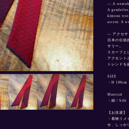
— A wearabl
A genderles
kimono texti
accent. A w
— アクセ
日本の伝統
サリー。
スカーフと
アクセント
トレンドを
3
/
14
SIZE
・H 100cm 
Material
・絹 / Silk
【お洗濯】
・着物リメ
せ、しっか