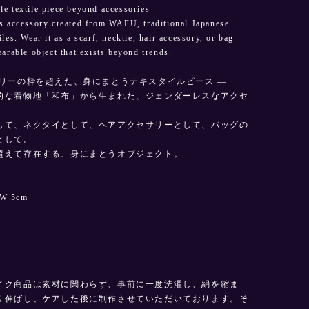
e textile piece beyond accessories —
s accessory created from WAFU, traditional Japanese
les. Wear it as a scarf, necktie, hair accessory, or bag
earable object that exists beyond trends.
サリーの枠を超えた、身にまとうテキスタイルピース —
的な着物地「和布」から生まれた、ジェンダーレスなアクセ
して、ネクタイとして、ヘアアクセサリーとして、バッグの
として。
超えて存在する、身にまとうオブジェクト。
W 5cm
イク商品は素材に関わらず、事前に一度洗濯し、絹を縮ま
り伸ばし、ケアした後に制作させていただいております。そ