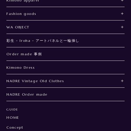
Kimono apparel
Fashion goods
WA OBJECT
彩生 - Iroha - アートパネルと一輪挿し
Order made 事例
Kimono Dress
NADRE Vintage Old Clothes
NADRE Order made
GUIDE
HOME
Concept