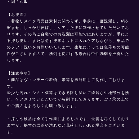
・絹 / Silk
【お洗濯】
・着物リメイク商品は素材に関わらず、事前に一度洗濯し、絹を
縮ませ、しっかり伸ばし、ケアした後に制作させていただいてお
ります。その為ご自宅でのお洗濯は可能ではありますが、手によ
る押し洗い、または必ず洗濯ネットに入れケアしながら、単品で
のソフト洗いをお願いいたします。生地によっては色落ちの可能
性がございますので、洗剤を使用する場合は中性洗剤を推薦いた
します。
【注意事項】
・商品はヴィンテージ着物、帯等を再利用して制作しておりま
す。
些少な汚れ・シミ・傷等はできる限り除いて綺麗な生地部分を洗
い、ケアさせていただいてから制作しております。ご了承の上で
のご購入をよろしくお願い致します。
・採寸や検品は全て手作業によるものです。最善を尽くしており
ますが、採寸の誤差や汚れなど見落としがある場合もございま
す。