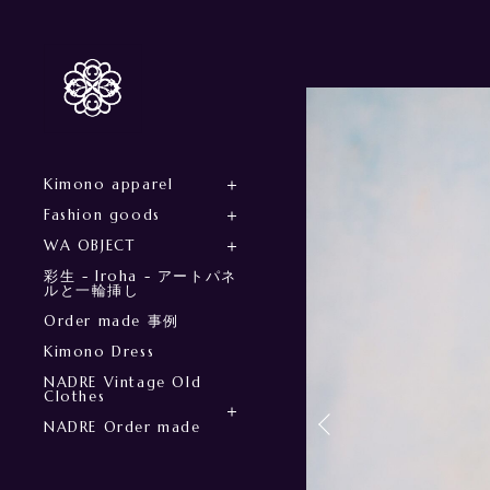
Kimono apparel
Fashion goods
WA OBJECT
彩生 - Iroha - アートパネ
ルと一輪挿し
Order made 事例
Kimono Dress
NADRE Vintage Old
Clothes
NADRE Order made