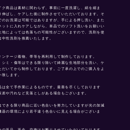
イク商品は素材に関わらず、事前に一度洗濯し、絹を縮ま
り伸ばし、ケアした後に制作させていただいております。そ
でのお洗濯は可能ではありますが、手による押し洗い、また
ネットに入れケアしながら、単品でのソフト洗いをお願いい
生地によっては色落ちの可能性がございますので、洗剤を使
は中性洗剤を推薦いたします。
】
ィンテージ着物、帯等を再利用して制作しております。
・シミ・傷等はできる限り除いて綺麗な生地部分を洗い、ケ
ただいてから制作しております。ご了承の上でのご購入をよ
い致します。
品は全て手作業によるものです。最善を尽くしております
誤差や汚れなど見落としがある場合もございます。
はできる限り商品に近い色合いを努力していますが光の加減
機器の環境により若干違う色合いに見える場合がございま
合の返品、返金、交換はお断りさせていただいております。