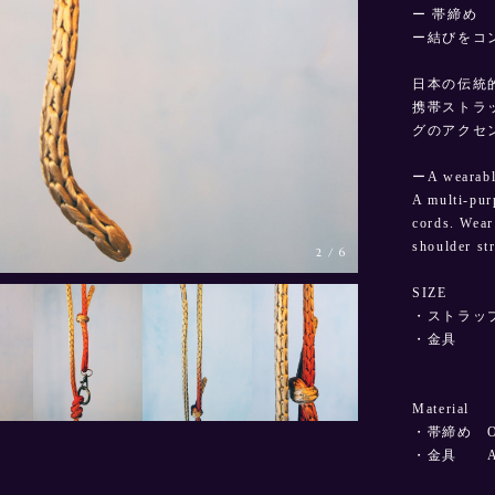
ー 帯締め
ー結びをコ
日本の伝統的
携帯ストラ
グのアクセ
ーA wearable
A multi-pur
cords. Wear 
shoulder st
2
/
6
SIZE
・ストラップ
・金具 カ
ナスカン
Material
・帯締め Oran
・金具 Ant