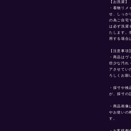
【お洗濯】
・着物リメ
せ、しっか
の為ご自宅
は必ず洗濯
たします。
用する場合
【注意事項
・商品はヴ
些少な汚れ
アさせてい
ろしくお願
・採寸や検
が、採寸の
・商品画像
やお使いの
す。
・お客様都