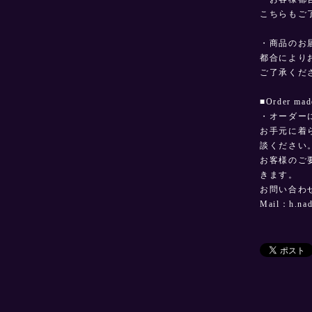
こちらもご
・商品のお
都合により
ご了承くだ
■Order 
・オーダー
お手元に着
談ください
お客様のご
きます。
お問い合わ
Mail：
h.na