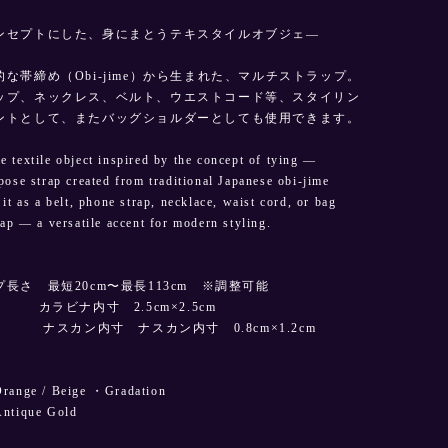
ンセプトにした、身にまとうテキスタイルオブジェ—
な帯締め（Obi-jime）から生まれた、マルチストラップ。
ップ、ネックレス、ベルト、ウエストコード等、スタイリン
ントとして、またバッグショルダーとしても使用できます。
 textile object inspired by the concept of tying —
pose strap created from traditional Japanese obi-jime
it as a belt, phone strap, necklace, waist cord, or bag
rap — a versatile accent for modern styling.
長さ 最短20cm〜最長113cm ※調整可能
ラビナ内寸 2.5cm×2.5cm
内寸 ナスカン内寸 0.8cm×1.2cm
ge / Beige ・Gradation
ique Gold