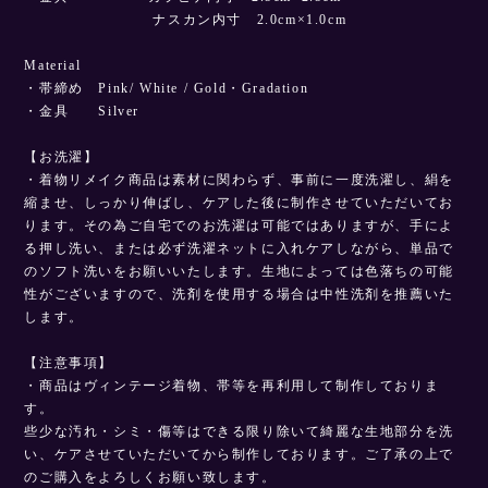
ナスカン内寸 2.0cm×1.0cm
Material
・帯締め Pink/ White / Gold・Gradation
・金具 Silver
【お洗濯】
・着物リメイク商品は素材に関わらず、事前に一度洗濯し、絹を
縮ませ、しっかり伸ばし、ケアした後に制作させていただいてお
ります。その為ご自宅でのお洗濯は可能ではありますが、手によ
る押し洗い、または必ず洗濯ネットに入れケアしながら、単品で
のソフト洗いをお願いいたします。生地によっては色落ちの可能
性がございますので、洗剤を使用する場合は中性洗剤を推薦いた
します。
【注意事項】
・商品はヴィンテージ着物、帯等を再利用して制作しておりま
す。
些少な汚れ・シミ・傷等はできる限り除いて綺麗な生地部分を洗
い、ケアさせていただいてから制作しております。ご了承の上で
のご購入をよろしくお願い致します。