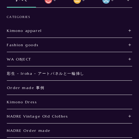
CATEGORIES
Kimono apparel
Fashion goods
WA OBJECT
彩生 - Iroha - アートパネルと一輪挿し
Order made 事例
Kimono Dress
NADRE Vintage Old Clothes
NADRE Order made