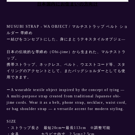
日本国内にお住まいの方向け
MUSUBI STRAP - WA OBJECT / マルチストラップ ベルト ショ
ルダー 帯締め
ー結びをコンセプトにした、身にまとうテキスタイルオブジェ—
日本の伝統的な帯締め（Obi-jime）から生まれた、マルチストラ
ップ。
携帯ストラップ、ネックレス、ベルト、ウエストコード等、スタ
イリングのアクセントとして、またバッグショルダーとしても使
用できます。
ーA wearable textile object inspired by the concept of tying —
A multi-purpose strap created from traditional Japanese obi-
jime cords. Wear it as a belt, phone strap, necklace, waist cord,
or bag shoulder strap — a versatile accent for modern styling.
SIZE
・ストラップ長さ 最短20cm〜最長113cm ※調整可能
・金具 カラビナ内寸 2.5cm×2.5cm