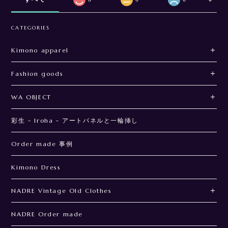
CATEGORIES
Kimono apparel
Fashion goods
WA OBJECT
彩生 - Iroha - アートパネルと一輪挿し
Order made 事例
Kimono Dress
NADRE Vintage Old Clothes
NADRE Order made