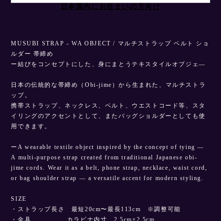
日本国内にお住まいの方向け
MUSUBI STRAP - WA OBJECT / マルチストラップ ベルト ショ
ルダー 帯締め
ー結びをコンセプトにした、身にまとうテキスタイルオブジェ—
日本の伝統的な帯締め（Obi-jime）から生まれた、マルチストラ
ップ。
携帯ストラップ、ネックレス、ベルト、ウエストコード等、スタ
イリングのアクセントとして、またバッグショルダーとしても使
用できます。
ーA wearable textile object inspired by the concept of tying —
A multi-purpose strap created from traditional Japanese obi-
jime cords. Wear it as a belt, phone strap, necklace, waist cord,
or bag shoulder strap — a versatile accent for modern styling.
SIZE
・ストラップ長さ 最短20cm〜最長113cm ※調整可能
・金具 カラビナ内寸 2.5cm×2.5cm