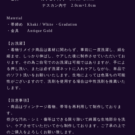
ナスカン内寸 2.0cm×1.0cm
Material
・帯締め Khaki / White ・Gradation
・金具 Antique Gold
【お洗濯】
・着物リメイク商品は素材に関わらず、事前に一度洗濯し、絹を
縮ませ、しっかり伸ばし、ケアした後に制作させていただいてお
ります。その為ご自宅でのお洗濯は可能ではありますが、手によ
る押し洗い、または必ず洗濯ネットに入れケアしながら、単品で
のソフト洗いをお願いいたします。生地によっては色落ちの可能
性がございますので、洗剤を使用する場合は中性洗剤を推薦いた
します。
【注意事項】
・商品はヴィンテージ着物、帯等を再利用して制作しておりま
す。
些少な汚れ・シミ・傷等はできる限り除いて綺麗な生地部分を洗
い、ケアさせていただいてから制作しております。ご了承の上で
のご購入をよろしくお願い致します。