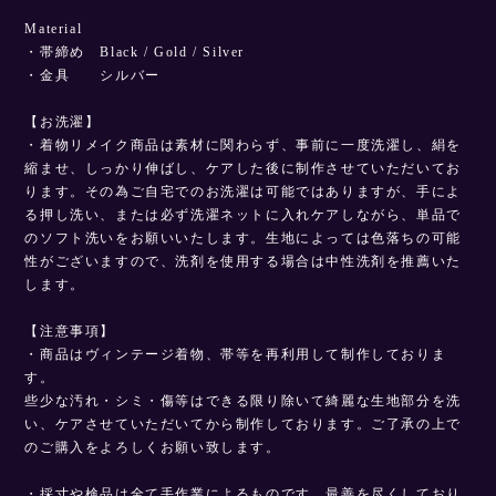
Material
・帯締め Black / Gold / Silver
・金具 シルバー
【お洗濯】
・着物リメイク商品は素材に関わらず、事前に一度洗濯し、絹を
縮ませ、しっかり伸ばし、ケアした後に制作させていただいてお
ります。その為ご自宅でのお洗濯は可能ではありますが、手によ
る押し洗い、または必ず洗濯ネットに入れケアしながら、単品で
のソフト洗いをお願いいたします。生地によっては色落ちの可能
性がございますので、洗剤を使用する場合は中性洗剤を推薦いた
します。
【注意事項】
・商品はヴィンテージ着物、帯等を再利用して制作しておりま
す。
些少な汚れ・シミ・傷等はできる限り除いて綺麗な生地部分を洗
い、ケアさせていただいてから制作しております。ご了承の上で
のご購入をよろしくお願い致します。
・採寸や検品は全て手作業によるものです。最善を尽くしており