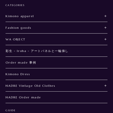
CATEGORIES
Kimono apparel
Fashion goods
WA OBJECT
彩生 - Iroha - アートパネルと一輪挿し
Order made 事例
Kimono Dress
NADRE Vintage Old Clothes
NADRE Order made
GUIDE