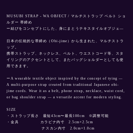
MUSUBI STRAP - WA OBJECT / マルチストラップ ベルト ショ
ルダー 帯締め
ー結びをコンセプトにした、身にまとうテキスタイルオブジェ—
日本の伝統的な帯締め（Obi-jime）から生まれた、マルチストラ
ップ。
携帯ストラップ、ネックレス、ベルト、ウエストコード等、スタ
イリングのアクセントとして、またバッグショルダーとしても使
用できます。
ーA wearable textile object inspired by the concept of tying —
A multi-purpose strap created from traditional Japanese obi-
jime cords. Wear it as a belt, phone strap, necklace, waist cord,
or bag shoulder strap — a versatile accent for modern styling.
SIZE
・ストラップ長さ 最短43cm〜最長100cm ※調整可能
・金具 カラビナ内寸 2.5cm×2.5cm
ナスカン内寸 2.0cm×1.0cm