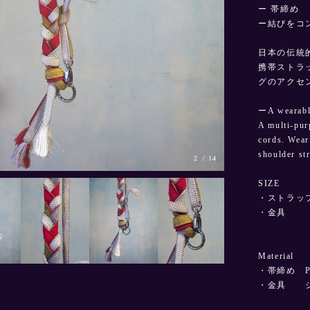
ー 帯締め
ー結びをコ
日本の伝統的
携帯ストラ
グのアクセ
ーA wearable
A multi-pur
cords. Wear 
shoulder st
3
/
14
SIZE
・ストラップ
・金具 カ
ナスカン
Material
・帯締め Pink 
・金具 