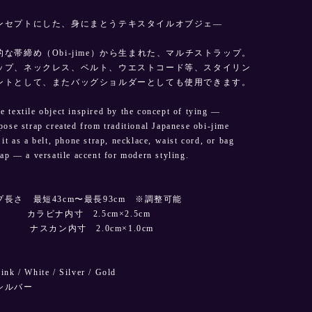
ンセプトにした、身にまとうテキスタイルオブジェ—
な帯締め（Obi-jime）から生まれた、マルチストラップ。
ップ、ネックレス、ベルト、ウエストコード等、スタイリン
ントとして、またバッグショルダーとしても使用できます。
 textile object inspired by the concept of tying —
pose strap created from traditional Japanese obi-jime
it as a belt, phone strap, necklace, waist cord, or bag
rap — a versatile accent for modern styling.
長さ 最短43cm〜最長93cm ※調整可能
ラビナ内寸 2.5cm×2.5cm
内寸 2.0cm×1.0cm
/ White / Silver / Gold
シルバー