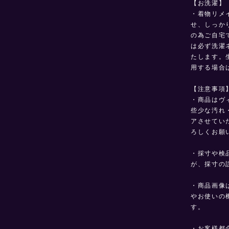
【お洗濯】
・着物リメ
せ、しっか
の為ご自宅
は必ず洗濯
たします。
用する場合
【注意事項
・商品はヴ
些少な汚れ
アさせてい
ろしくお願
・採寸や検
が、採寸の
・商品画像
やお使いの
す。
・お客様都