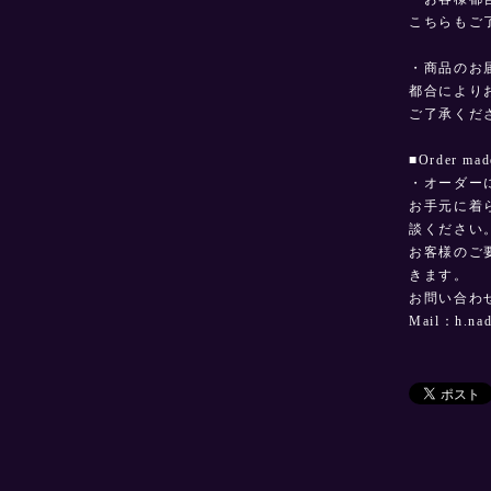
こちらもご
・商品のお
都合により
ご了承くだ
■Order 
・オーダー
お手元に着
談ください
お客様のご
きます。
お問い合わ
Mail：
h.na