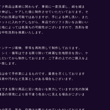
イク商品は素材に関わらず、事前に一度洗濯し、絹を縮ま
り伸ばし、ケアした後に制作させていただいております。そ
でのお洗濯は可能ではありますが、手による押し洗い、また
ネットに入れケアしながら、単品でのソフト洗いをお願いい
生地によっては色落ちの可能性がございますので、洗剤を使
は中性洗剤を推薦いたします。
】
ィンテージ着物、帯等を再利用して制作しております。
・シミ・傷等はできる限り除いて綺麗な生地部分を洗い、ケ
ただいてから制作しております。ご了承の上でのご購入をよ
い致します。
品は全て手作業によるものです。最善を尽くしております
誤差や汚れなど見落としがある場合もございます。
はできる限り商品に近い色合いを努力していますが光の加減
機器の環境により若干違う色合いに見える場合がございま
合の返品、返金、交換はお断りさせていただいております。