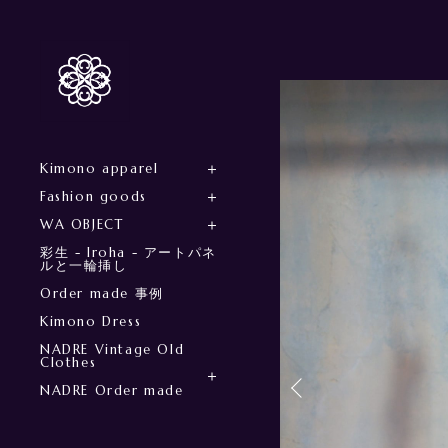
Kimono apparel
Fashion goods
WA OBJECT
彩生 - Iroha - アートパネ
ルと一輪挿し
Order made 事例
Kimono Dress
NADRE Vintage Old
Clothes
NADRE Order made