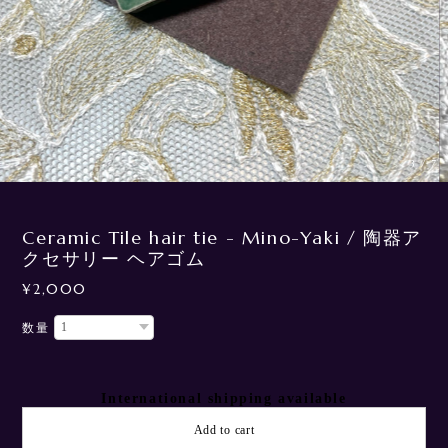
3
/
7
Ceramic Tile hair tie - Mino-Yaki / 陶器ア
クセサリー ヘアゴム
¥2,000
数量
International shipping available
Add to cart