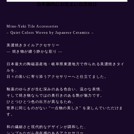
日本国内にお住まいの方向け
Mino-Yaki Tile Accessories
– Quiet Colors Woven by Japanese Ceramics –
美濃焼きタイルアクセサリー
— 焼き物が纏う静かな彩り —
日本最大の陶磁器産地・岐阜県東濃地方で作られる美濃焼きタイ
ルを、
日々の装いに寄り添うアクセサリーへと仕立てました。
釉薬のゆらぎが生む深みのある色合い、温かな表情、
そして焼き物ならではの奥行きのある艶が魅力です。
ひとつひとつ色の出方が異なるため、
世界に同じものがない “一点物の美しさ” を楽しんでいただけま
す。
和の繊細さと現代的なデザインが調和した、
シンプルながら存在感のあるアクセサリー。