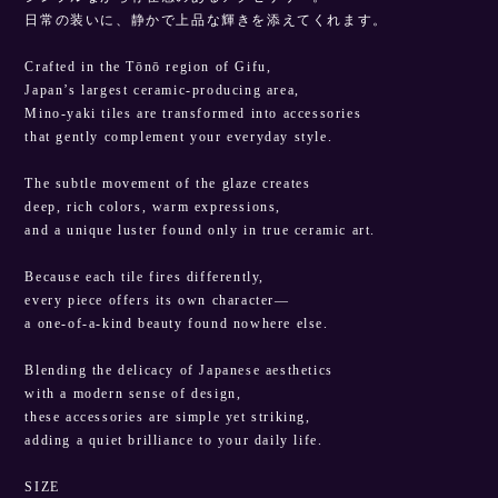
日常の装いに、静かで上品な輝きを添えてくれます。
Crafted in the Tōnō region of Gifu,
Japan’s largest ceramic-producing area,
Mino-yaki tiles are transformed into accessories
that gently complement your everyday style.
The subtle movement of the glaze creates
deep, rich colors, warm expressions,
and a unique luster found only in true ceramic art.
Because each tile fires differently,
every piece offers its own character—
a one-of-a-kind beauty found nowhere else.
Blending the delicacy of Japanese aesthetics
with a modern sense of design,
these accessories are simple yet striking,
adding a quiet brilliance to your daily life.
SIZE