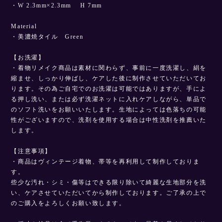
・W 2.3mm×2.3mm H 7mm
Material
・美濃焼タイル Green
【お洗濯】
・着物リメイク商品は素材に関わらず、事前に一度洗濯し、絹を
縮ませ、しっかり伸ばし、ケアした後に制作させていただいてお
ります。その為ご自宅でのお洗濯は可能ではありますが、手によ
る押し洗い、または必ず洗濯ネットに入れケアしながら、単品で
のソフト洗いをお願いいたします。生地によっては色落ちの可能
性がございますので、洗剤を使用する場合は中性洗剤を推薦いた
します。
【注意事項】
・商品はヴィンテージ着物、帯等を再利用して制作しておりま
す。
些少な汚れ・シミ・傷等はできる限り除いて綺麗な生地部分を洗
い、ケアさせていただいてから制作しております。ご了承の上で
のご購入をよろしくお願い致します。