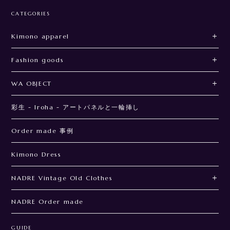
CATEGORIES
Kimono apparel
Fashion goods
WA OBJECT
彩生 - Iroha - アートパネルと一輪挿し
Order made 事例
Kimono Dress
NADRE Vintage Old Clothes
NADRE Order made
GUIDE