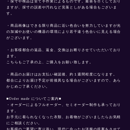
・採寸や検品は全て手作業によるものです。最善を尽くしており
ますが、採寸の誤差や汚れなど見落としがある場合もございま
す。
・商品画像はできる限り商品に近い色合いを努力していますが光
の加減やお使いの機器の環境により若干違う色合いに見える場合
がございます。
・お客様都合の返品、返金、交換はお断りさせていただいており
ます。
こちらもご了承の上、ご購入をお願い致します。
・商品のお届けはお支払い確認後、約１週間程度になります。
都合によりお届け予定が前後異なる場合がございますので、あら
かじめご了承ください。
■Order made についてご案内■
・オーダーによるフルオーダー、セミオーダー制作も承っており
ます。
お手元に着られなくなった衣類、お着物がございましたらお気軽
にご相談ください。
お客様のご要望に寄り添い、現代に合ったお洋服の提案をさせて