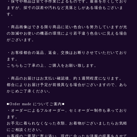
・採寸や検品は全て手作業によるものです。最善を尽くしており
ますが、採寸の誤差や汚れなど見落としがある場合もございま
す。
・商品画像はできる限り商品に近い色合いを努力していますが光
の加減やお使いの機器の環境により若干違う色合いに見える場合
がございます。
・お客様都合の返品、返金、交換はお断りさせていただいており
ます。
こちらもご了承の上、ご購入をお願い致します。
・商品のお届けはお支払い確認後、約１週間程度になります。
都合によりお届け予定が前後異なる場合がございますので、あら
かじめご了承ください。
■Order made についてご案内■
・オーダーによるフルオーダー、セミオーダー制作も承っており
ます。
お手元に着られなくなった衣類、お着物がございましたらお気軽
にご相談ください。
お客様のご要望に寄り添い、現代に合ったお洋服の提案をさせて