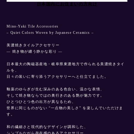
日本国内にお住まいの方向け
Mino-Yaki Tile Accessories
– Quiet Colors Woven by Japanese Ceramics –
美濃焼きタイルアクセサリー
— 焼き物が纏う静かな彩り —
日本最大の陶磁器産地・岐阜県東濃地方で作られる美濃焼きタイ
ルを、
日々の装いに寄り添うアクセサリーへと仕立てました。
釉薬のゆらぎが生む深みのある色合い、温かな表情、
そして焼き物ならではの奥行きのある艶が魅力です。
ひとつひとつ色の出方が異なるため、
世界に同じものがない “一点物の美しさ” を楽しんでいただけま
す。
和の繊細さと現代的なデザインが調和した、
シンプルながら存在感のあるアクセサリー。