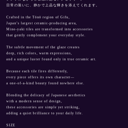
日常の装いに、静かで上品な輝きを添えてくれます。
Crafted in the Tōnō region of Gifu,
Japan’s largest ceramic-producing area,
Mino-yaki tiles are transformed into accessories
that gently complement your everyday style.
The subtle movement of the glaze creates
deep, rich colors, warm expressions,
and a unique luster found only in true ceramic art.
Because each tile fires differently,
every piece offers its own character—
a one-of-a-kind beauty found nowhere else.
Blending the delicacy of Japanese aesthetics
with a modern sense of design,
these accessories are simple yet striking,
adding a quiet brilliance to your daily life.
SIZE