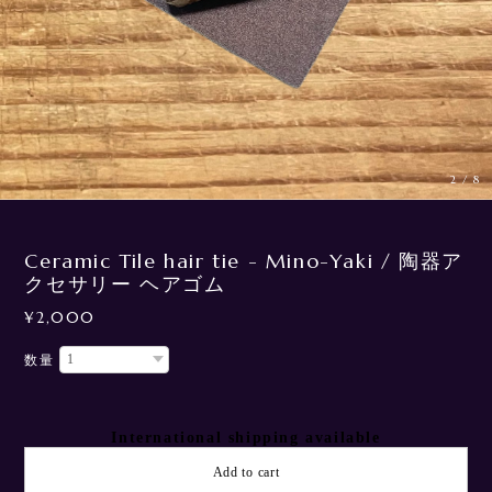
3
/
8
Ceramic Tile hair tie - Mino-Yaki / 陶器ア
クセサリー ヘアゴム
¥2,000
数量
International shipping available
Add to cart