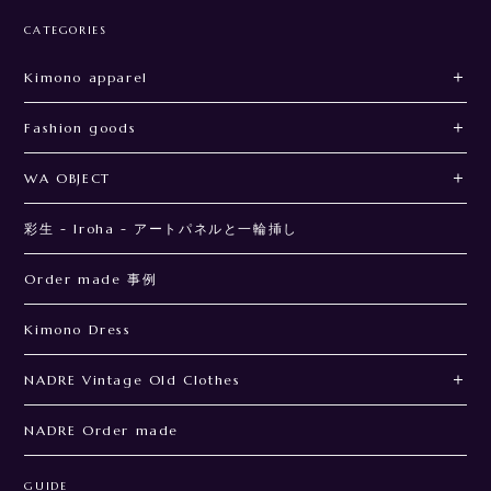
CATEGORIES
Kimono apparel
Fashion goods
WA OBJECT
彩生 - Iroha - アートパネルと一輪挿し
Order made 事例
Kimono Dress
NADRE Vintage Old Clothes
NADRE Order made
GUIDE