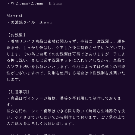
・W 2.3mm×2.3mm H 5mm
Material
・美濃焼タイル Brown
【お洗濯】
・着物リメイク商品は素材に関わらず、事前に一度洗濯し、絹を
縮ませ、しっかり伸ばし、ケアした後に制作させていただいてお
ります。その為ご自宅でのお洗濯は可能ではありますが、手によ
る押し洗い、または必ず洗濯ネットに入れケアしながら、単品で
のソフト洗いをお願いいたします。生地によっては色落ちの可能
性がございますので、洗剤を使用する場合は中性洗剤を推薦いた
します。
【注意事項】
・商品はヴィンテージ着物、帯等を再利用して制作しておりま
す。
些少な汚れ・シミ・傷等はできる限り除いて綺麗な生地部分を洗
い、ケアさせていただいてから制作しております。ご了承の上で
のご購入をよろしくお願い致します。