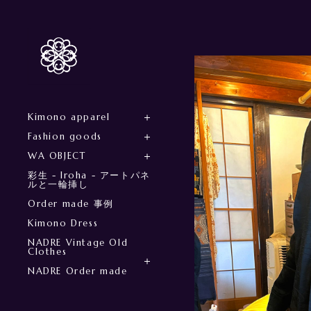
Kimono apparel
Fashion goods
WA OBJECT
彩生 - Iroha - アートパネ
ルと一輪挿し
Order made 事例
Kimono Dress
NADRE Vintage Old
Clothes
NADRE Order made