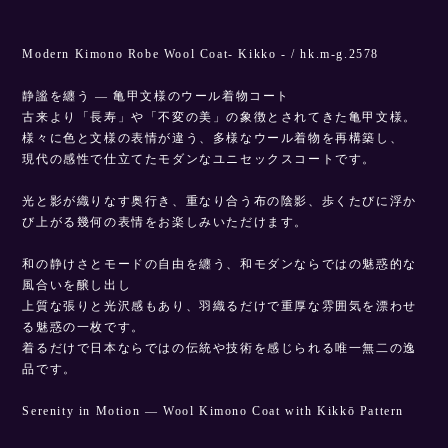
Modern Kimono Robe Wool Coat- Kikko - / hk.m-g.2578
静謐を纏う ― 亀甲文様のウール着物コート
古来より「長寿」や「不変の美」の象徴とされてきた亀甲文様。
様々に色と文様の表情が違う、多様なウール着物を再構築し、
現代の感性で仕立てたモダンなユニセックスコートです。
光と影が織りなす奥行き、重なり合う布の陰影、歩くたびに浮か
び上がる幾何の表情をお楽しみいただけます。
和の静けさとモードの自由を纏う、和モダンならではの魅惑的な
風合いを醸し出し
上質な張りと光沢感もあり、羽織るだけで重厚な雰囲気を漂わせ
る魅惑の一枚です。
着るだけで日本ならではの伝統や技術を感じられる唯一無二の逸
品です。
Serenity in Motion — Wool Kimono Coat with Kikkō Pattern