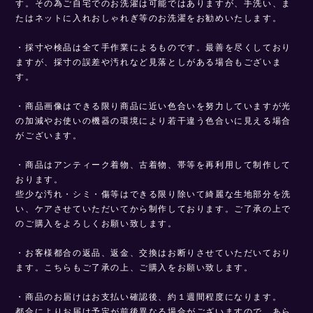
す。その為ご自宅でのお洗濯は可能ではありますが、手洗い、ま
たはネットに入れおしゃれぎ等のお洗濯をお勧めいたします。
・採寸や検品は全て手作業によるものです。最善を尽くしており
ますが、採寸の誤差や汚れなど見落としがある場合もございま
す。
・商品画像はできる限り商品に近い色合いを努力していますが光
の加減やお使いの機器の環境により若干違う色合いに見える場合
がございます。
・商品はアンティーク着物、古着物、帯等を再利用して制作して
おります。
些少な汚れ・シミ・傷等はできる限り除いて綺麗な生地部分を洗
い、ケアさせていただいてから制作しております。ご了承の上で
のご購入をよろしくお願い致します。
・お客様都合の返品、返金、交換はお断りさせていただいており
ます。こちらもご了承の上、ご購入をお願い致します。
・商品のお届けはお支払い確認後、約１週間程度になります。
都合によりお届け予定が前後異なる場合がございますので、あら