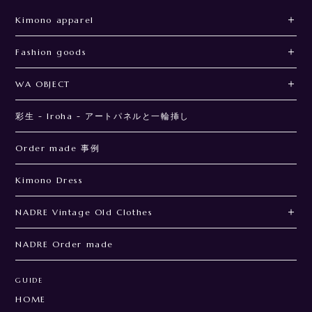
Kimono apparel
Fashion goods
WA OBJECT
彩生 - Iroha - アートパネルと一輪挿し
Order made 事例
Kimono Dress
NADRE Vintage Old Clothes
NADRE Order made
GUIDE
HOME