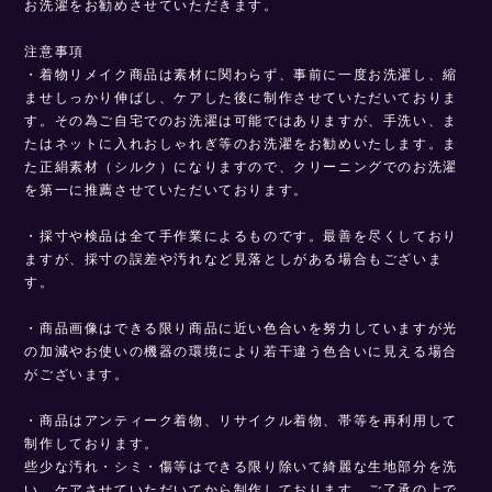
お洗濯をお勧めさせていただきます。
注意事項
・着物リメイク商品は素材に関わらず、事前に一度お洗濯し、縮
ませしっかり伸ばし、ケアした後に制作させていただいておりま
す。その為ご自宅でのお洗濯は可能ではありますが、手洗い、ま
たはネットに入れおしゃれぎ等のお洗濯をお勧めいたします。ま
た正絹素材（シルク）になりますので、クリーニングでのお洗濯
を第一に推薦させていただいております。
・採寸や検品は全て手作業によるものです。最善を尽くしており
ますが、採寸の誤差や汚れなど見落としがある場合もございま
す。
・商品画像はできる限り商品に近い色合いを努力していますが光
の加減やお使いの機器の環境により若干違う色合いに見える場合
がございます。
・商品はアンティーク着物、リサイクル着物、帯等を再利用して
制作しております。
些少な汚れ・シミ・傷等はできる限り除いて綺麗な生地部分を洗
い、ケアさせていただいてから制作しております。ご了承の上で