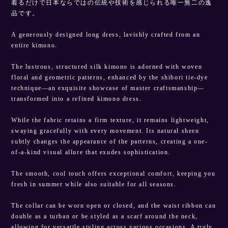
着るだけで日本ならではの伝統や技術を感じられる唯一無二の逸
品です。
A generously designed long dress, lavishly crafted from an
entire kimono.
The lustrous, structured silk kimono is adorned with woven
floral and geometric patterns, enhanced by the shibori tie-dye
technique—an exquisite showcase of master craftsmanship—
transformed into a refined kimono dress.
While the fabric retains a firm texture, it remains lightweight,
swaying gracefully with every movement. Its natural sheen
subtly changes the appearance of the patterns, creating a one-
of-a-kind visual allure that exudes sophistication.
The smooth, cool touch offers exceptional comfort, keeping you
fresh in summer while also suitable for all seasons.
The collar can be worn open or closed, and the waist ribbon can
double as a turban or be styled as a scarf around the neck,
allowing for versatile styling across various occasions. A truly