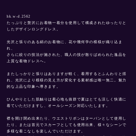
hk.w-d.2562
たっぷりと贅沢にお着物一着分を使用して構成されたゆったりと
したデザインロングドレス。
光沢と張りのある絹のお着物に、花や幾何学の模様が織り込ま
れ、
さらに絞りの技法が施された、職人の技が散りばめられた逸品を
上質な着物ドレスへ。
またしっかりと張りはありますが軽く、着用するとふんわりと揺
れ、光沢により模様の見え方が変化する素材感は唯一無二。魅力
的な上品な印象へ導きます。
ひんやりとした肌触りは着心地も抜群で夏はとても涼しく快適に
着ていただけますし、オールシーズン対応いたします。
襟を開け閉め出来たり、ウエストリボンはターバンとして使用し
たり、または首元でスカーフとしても使用出来、様々なシーンで
多様な着こなしを楽しんでいただけます。