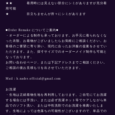
★★ 着用時には見えない部分にシミがありますが充分着
用可能
★ 目立ちませんが所々にシミがあります
■Order Remake についてご案内■
・オーダーによる制作も承っております。お手元に着られなくな
った衣類、お着物がございましたらお気軽にご相談ください。お
客様のご要望に寄り添い、現代に合ったお洋服の提案をさせてい
ただきます。また、採寸サイズでのオーダーメイド制作も可能と
なっております。
お問い合わせページ、または下記アドレスまでご相談ください。
ご相談の後お見積もりを出させていただきます。
Mail：
h.nadre.official@gmail.com
お洗濯
・生地は正絹着物生地を再利用しております。ご自宅にてお洗濯
する場合には手洗い、または必ず洗濯ネット等でケアしながら単
品でのソフト洗い、または中性洗剤でのお洗濯を推薦いたしま
す。生地によっては色落ちの可能性がございますので、単品での