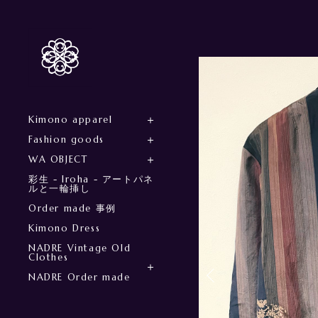
Kimono apparel
Fashion goods
WA OBJECT
彩生 - Iroha - アートパネ
ルと一輪挿し
Order made 事例
Kimono Dress
NADRE Vintage Old
Clothes
NADRE Order made