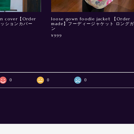
ion cover【Order
loose gown foodie jacket 【Order
クッションカバー
made】フーディージャケット ロング
ン
¥999
0
0
0