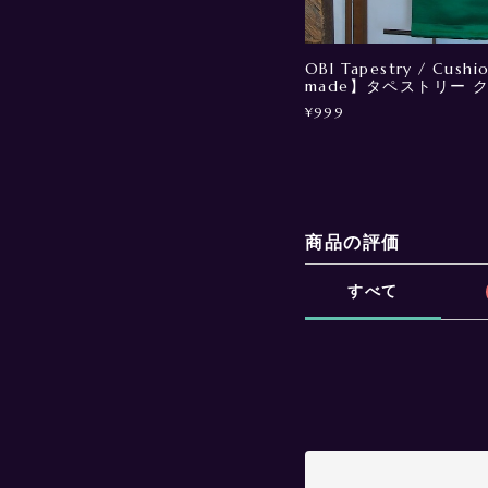
OBI Tapestry / Cush
made】タペストリー 
¥999
商品の評価
すべて