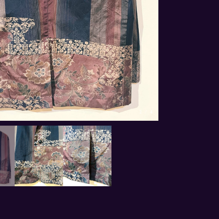
3
/
4