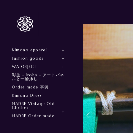
Kimono apparel
Fashion goods
WA OBJECT
彩生 - Iroha - アートパネ
ルと一輪挿し
Order made 事例
Kimono Dress
NADRE Vintage Old
Clothes
NADRE Order made