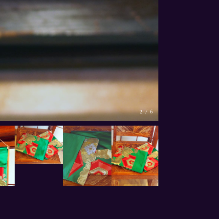
2
/
6