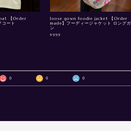
coat 【Order
loose gown foodie jacket 【Order
ーフコート
made】フーディージャケット ロング
ン
¥999
0
0
0