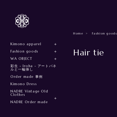
Home
Fashion goods
Kimono apparel
Hair tie
Fashion goods
WA OBJECT
彩生 - Iroha - アートパネ
ルと一輪挿し
Order made 事例
Kimono Dress
NADRE Vintage Old
Clothes
NADRE Order made