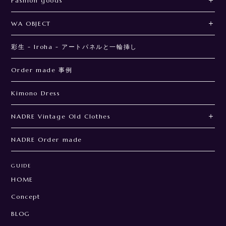
Fashion goods
WA OBJECT
彩生 - Iroha - アートパネルと一輪挿し
Order made 事例
Kimono Dress
NADRE Vintage Old Clothes
NADRE Order made
GUIDE
HOME
Concept
BLOG