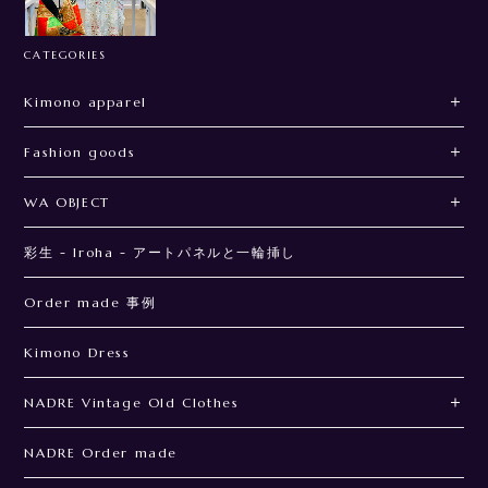
CATEGORIES
Kimono apparel
Fashion goods
WA OBJECT
彩生 - Iroha - アートパネルと一輪挿し
Order made 事例
Kimono Dress
NADRE Vintage Old Clothes
NADRE Order made