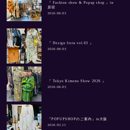
『 Fashion show & Popup shop 』in
原宿
2026.06.03
『 Design festa vol.63 』
2026.06.03
『 Tokyo Kimono Show 2026 』
2026.06.03
『POPUPSHOPのご案内』in大阪
2026.03.23