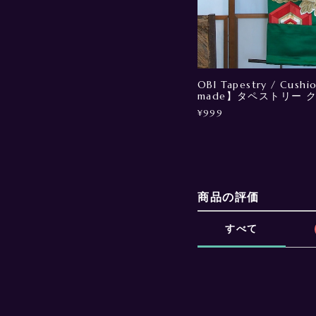
OBI Tapestry / Cush
made】タペストリー 
¥999
商品の評価
すべて