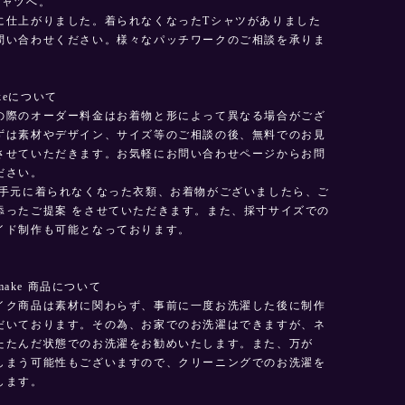
シャツへ。
に仕上がりました。着られなくなったTシャツがありました
問い合わせください。様々なパッチワークのご相談を承りま
makeについて
の際のオーダー料金はお着物と形によって異なる場合がござ
ずは素材やデザイン、サイズ等のご相談の後、無料でのお見
させていただきます。お気軽にお問い合わせページからお問
ださい。
お手元に着られなくなった衣類、お着物がございましたら、ご
添ったご提案 をさせていただきます。また、採寸サイズでの
イド制作も可能となっております。
Remake 商品について
イク商品は素材に関わらず、事前に一度お洗濯した後に制作
だいております。その為、お家でのお洗濯はできますが、ネ
たたんだ状態でのお洗濯をお勧めいたします。また、万が
しまう可能性もございますので、クリーニングでのお洗濯を
します。