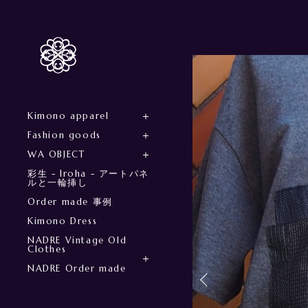
Kimono apparel
Fashion goods
WA OBJECT
彩生 - Iroha - アートパネ
ルと一輪挿し
Order made 事例
Kimono Dress
NADRE Vintage Old
Clothes
NADRE Order made