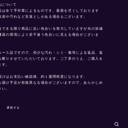
 商品について
品は全て手作業によるものです。最善を尽くしております
誤差や汚れなど見落としがある場合もございます。
はできる限り商品に近い色合いを努力していますが光の加減
機器の環境により若干違う色合いに見える場合がございま
ユース品ですので、些少な汚れ・シミ・傷等による返品、返
お断りさせていただいております。ご了承のうえ、ご購入を
ます。
届けはお支払い確認後、約１週間程度になります。
お届け予定が前後異なる場合がございますので、あらかじめ
さい。
通報する