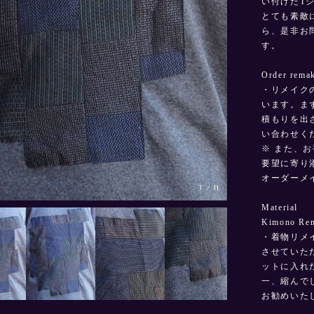
い付けたT
とても素敵
ら、是非お
す。
Order re
・リメイク
います。ま
積もりを出
い合わせく
※ また、
要望に寄り
オーダーメ
3
/
11
Material
Kimono 
・着物リメ
させていた
ットに入れ
一、縮んで
お勧めいた