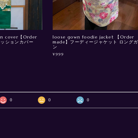
ion cover【Order
loose gown foodie jacket 【Order
クッションカバー
made】フーディージャケット ロング
ン
¥999
0
0
0