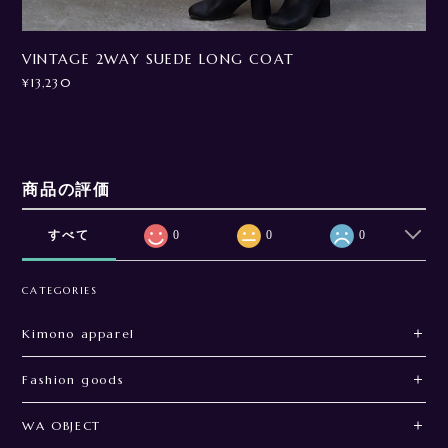
VINTAGE 2WAY SUEDE LONG COAT
¥13,230
商品の評価
すべて
0
0
0
CATEGORIES
Kimono apparel
Fashion goods
WA OBJECT