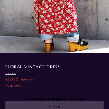
3
/
18
FLORAL VINTAGE DRESS
¥7,900
¥5,530
30%OFF
SOLD OUT
International shipping available
Sold out