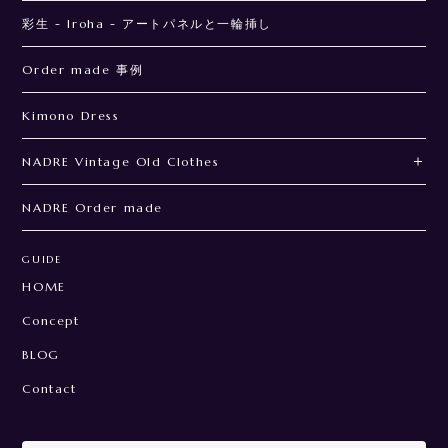
彩生 - Iroha - アートパネルと一輪挿し
Order made 事例
Kimono Dress
NADRE Vintage Old Clothes
NADRE Order made
GUIDE
HOME
Concept
BLOG
Contact