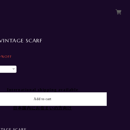
VINTAGE SCARF
0%OFF
International shipping available
Add to cart
日本国内にお住まいの方向け
NTAGE SCARF