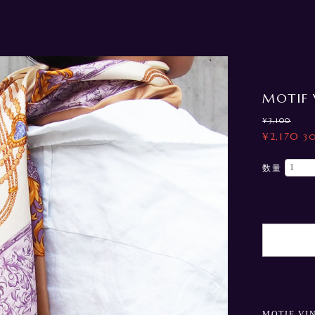
MOTIF 
¥3,100
¥2,170
3
数量
MOTIF VI