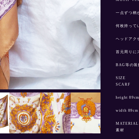
一点ずつ柄
何枚持って
ヘッドアク
首元周りに
BAG等の
SIZE
3
/
6
SCARF
height 89c
width 89cm
MATERIAL
素材