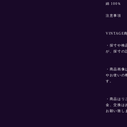
綿 100％
注意事項
VINTAG
・採寸や検
が、採寸の
・商品画像
やお使いの
す。
・商品はリ
金、交換は
お願い致し