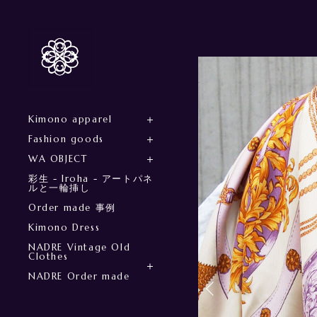
Kimono apparel
Fashion goods
WA OBJECT
彩生 - Iroha - アートパネ
ルと一輪挿し
Order made 事例
Kimono Dress
NADRE Vintage Old
Clothes
NADRE Order made