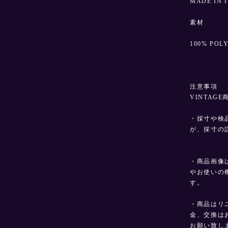
MADE IN 
素材
100% POL
注意事項
VINTAG
・採寸や検
が、採寸の
・商品画像
やお使いの
す。
・商品はリ
金、交換は
お願い致し