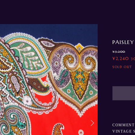
PAISLE
¥3,200
¥2,240
3
SOLD OUT
COMMENT
VINTAGE 