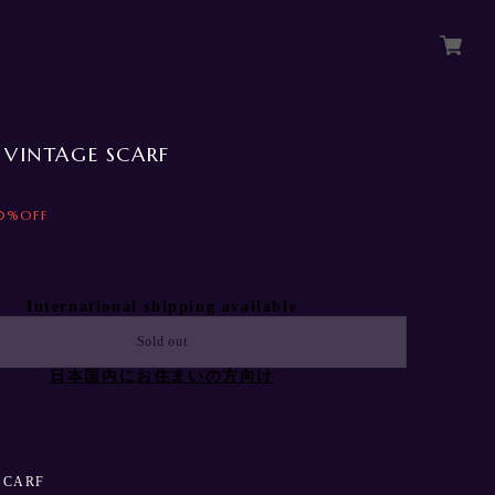
Y VINTAGE SCARF
0%OFF
International shipping available
Sold out
日本国内にお住まいの方向け
SCARF