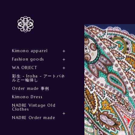
Kimono apparel
Fashion goods
WA OBJECT
彩生 - Iroha - アートパネ
ルと一輪挿し
Order made 事例
Kimono Dress
NADRE Vintage Old
Clothes
NADRE Order made