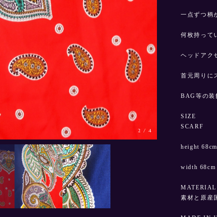
一点ずつ柄
何枚持って
ヘッドアク
首元周りに
BAG等の
SIZE
SCARF
3
/
4
height 68c
width 68cm
MATERIAL
素材と原産