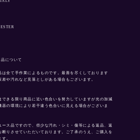
ITALY
YESTER
E商品について
品は全て手作業によるものです。最善を尽くしております
誤差や汚れなど見落としがある場合もございます。
はできる限り商品に近い色合いを努力していますが光の加減
機器の環境により若干違う色合いに見える場合がございま
ユース品ですので、些少な汚れ・シミ・傷等による返品、返
お断りさせていただいております。ご了承のうえ、ご購入を
ます。