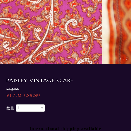
3
/
7
PAISLEY VINTAGE SCARF
¥2,500
¥1,750
30%OFF
数量
International shipping available