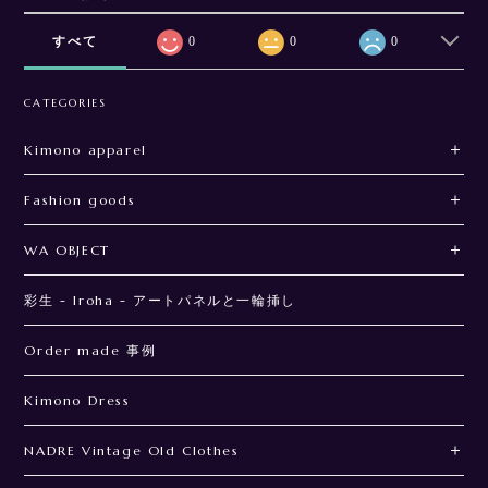
すべて
0
0
0
CATEGORIES
Kimono apparel
Fashion goods
WA OBJECT
彩生 - Iroha - アートパネルと一輪挿し
Order made 事例
Kimono Dress
NADRE Vintage Old Clothes