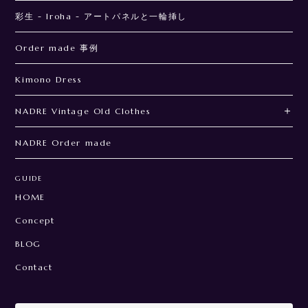
彩生 - Iroha - アートパネルと一輪挿し
Order made 事例
Kimono Dress
NADRE Vintage Old Clothes
NADRE Order made
GUIDE
HOME
Concept
BLOG
Contact