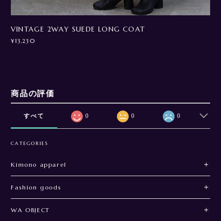
VINTAGE 2WAY SUEDE LONG COAT
¥13,230
商品の評価
すべて
0
0
0
CATEGORIES
Kimono apparel
Fashion goods
WA OBJECT