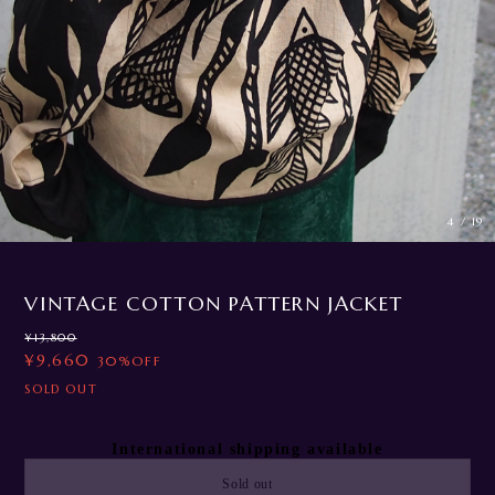
4
/
19
VINTAGE COTTON PATTERN JACKET
¥13,800
¥9,660
30%OFF
SOLD OUT
International shipping available
Sold out