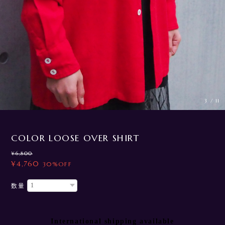
3
/
11
COLOR LOOSE OVER SHIRT
¥6,800
¥4,760
30%OFF
数量
International shipping available