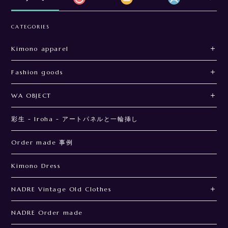
CATEGORIES
Kimono apparel
Fashion goods
WA OBJECT
彩生 - Iroha - アートパネルと一輪挿し
Order made 事例
Kimono Dress
NADRE Vintage Old Clothes
NADRE Order made