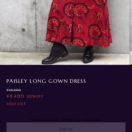
3
/
15
PAISLEY LONG GOWN DRESS
¥10,500
¥8,400
20%OFF
SOLD OUT
International shipping available
Sold out