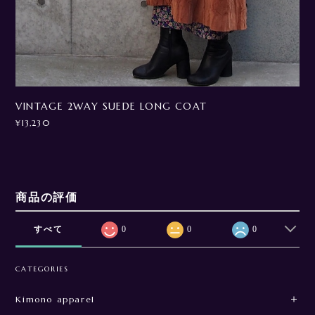
VINTAGE 2WAY SUEDE LONG COAT
¥13,230
商品の評価
すべて
0
0
0
CATEGORIES
Kimono apparel