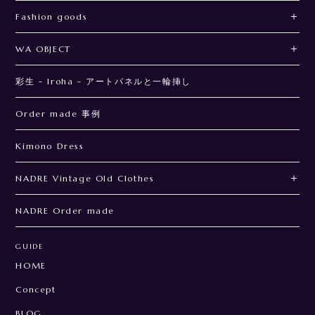
Fashion goods
WA OBJECT
彩生 - Iroha - アートパネルと一輪挿し
Order made 事例
Kimono Dress
NADRE Vintage Old Clothes
NADRE Order made
GUIDE
HOME
Concept
BLOG