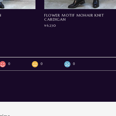
N
FLOWER MOTIF MOHAIR KNIT
CARDIGAN
¥6,230
0
0
0