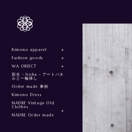
Kimono apparel
Fashion goods
WA OBJECT
彩生 - Iroha - アートパネ
ルと一輪挿し
Order made 事例
Kimono Dress
NADRE Vintage Old
Clothes
NADRE Order made