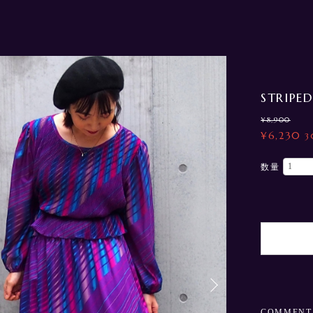
STRIPE
¥8,900
¥6,230
3
数量
COMMENT