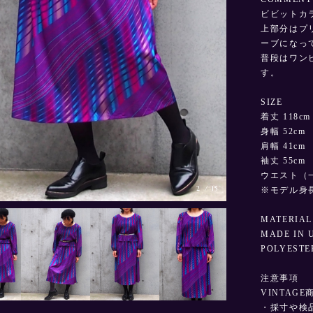
ビビットカ
上部分はプ
ーブになっ
普段はワン
す。
SIZE
着丈 118cm
身幅 52cm
肩幅 41cm
袖丈 55cm
ウエスト（一
3
/
15
※モデル身長
MATERIAL
MADE IN 
POLYESTE
注意事項
VINTAG
・採寸や検